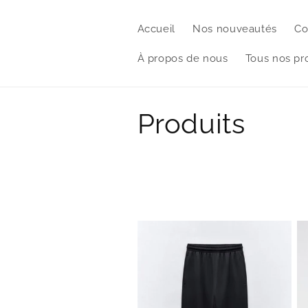
et
passer
au
Accueil
Nos nouveautés
Co
contenu
À propos de nous
Tous nos pr
C
Produits
o
l
l
e
c