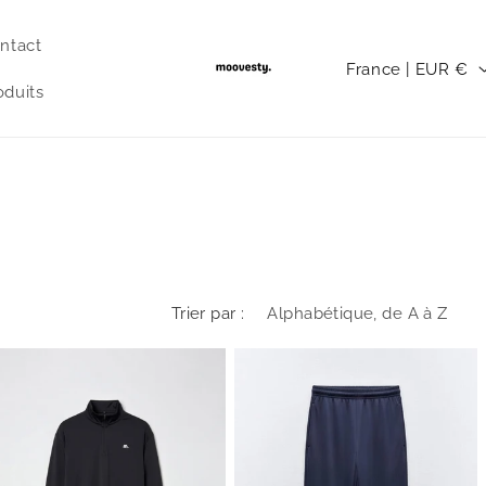
ntact
P
France | EUR €
a
oduits
y
s
/
r
é
g
Trier par :
i
o
n