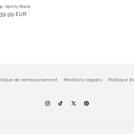
p- Sporty Black
rix
39,99 EUR
abituel
litique de remboursement
Mentions légales
Politique d
Instagram
TikTok
X
Pinterest
(Twitter)