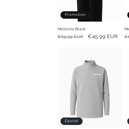
Promotion
Meltonia Black
Me
Prix
Prix
€45,99 EUR
P
€69,99 EUR
€
habituel
promotionnel
h
Épuisé