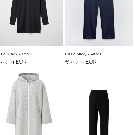
sic black - Top
Basic Navy - Pants
rix
39,99 EUR
Prix
€39,99 EUR
abituel
habituel