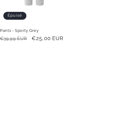
Épuisé
Pants - Sporty Grey
Prix
Prix
€25,00 EUR
€39,99 EUR
habituel
promotionnel