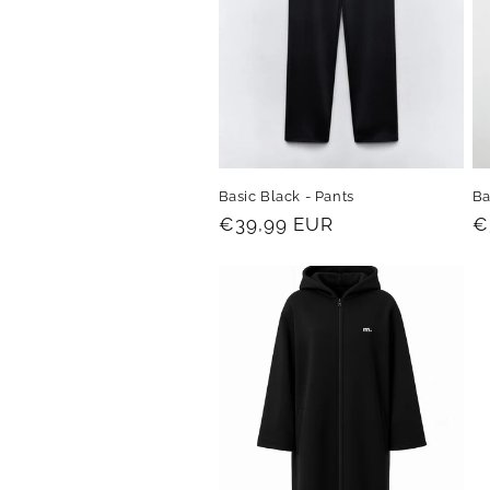
t
i
o
Basic Black - Pants
Ba
n
Prix
€39,99 EUR
P
€
habituel
h
: