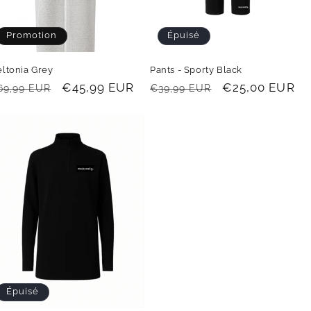
Promotion
Épuisé
ltonia Grey
Pants - Sporty Black
rix
Prix
€45,99 EUR
Prix
Prix
€25,00 EUR
69,99 EUR
€39,99 EUR
abituel
promotionnel
habituel
promotionnel
Épuisé